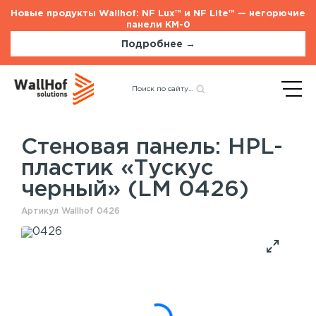
Новые продукты Wallhof: NF Lux™ и NF Lite™ — негорючие
панели КМ-0
Подробнее →
Главная
Каталог
Стеновые панели
Назад
HPL-пластик «Тускус
черный» (LM 0426)
Стеновая панель: HPL-
пластик «Тускус
Стеновые панели
Услуги
черный» (LM 0426)
Шпонированные панели
Монтаж акустических панелей
Акустические панели
Артикул Wallhof 0426
Панели с полимерным покрытием
Окрашенные панели
HPL панели
Потолочные панели
Шпонированные панели