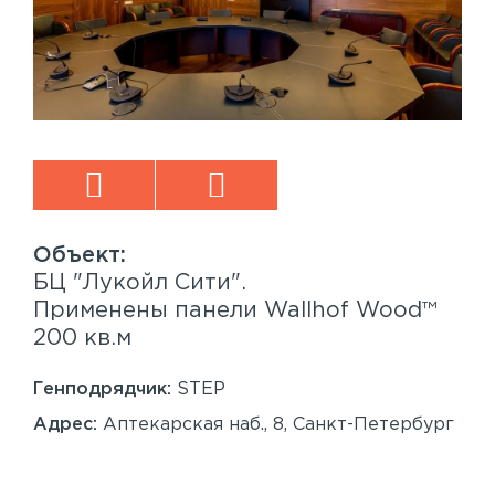
БЦ "Лукойл Сити".
Sp
™
Применены панели Wallhof Wood™
Пр
200 кв.м
Sy
86
Генподрядчик:
STEP
Ген
Адрес:
Аптекарская наб., 8, Санкт-Петербург
Ад
Сан