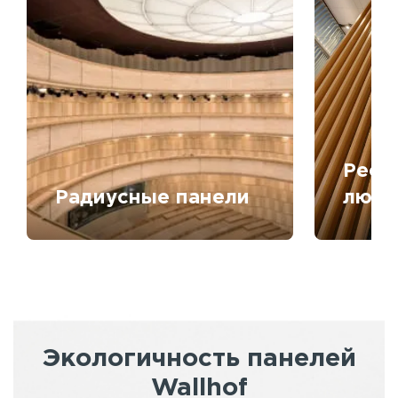
Рееч
Радиусные панели
любо
Экологичность панелей
Wallhof