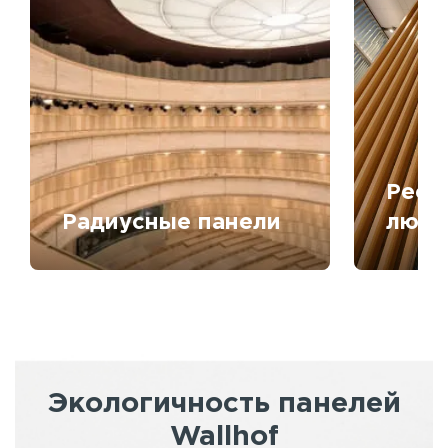
Рееч
Радиусные панели
любо
Экологичность панелей
Wallhof