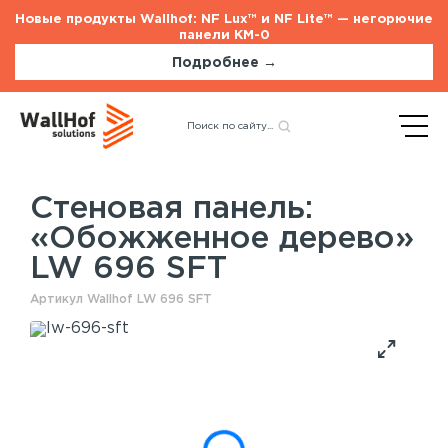
Новые продукты Wallhof: NF Lux™ и NF Lite™ — негорючие
панели КМ-0
Подробнее →
Главная
Каталог
Стеновые панели
Назад
«Обожженное дерево» LW
696 SFT
Стеновая панель:
«Обожженное дерево»
Стеновые панели
Услуги
LW 696 SFT
Шпонированные панели
Монтаж акустических панелей
Акустические панели
Артикул Wallhof LW 696 SFT
Панели с полимерным покрытием
Окрашенные панели
HPL панели
Потолочные панели
Шпонированные панели