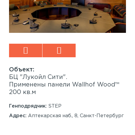
БЦ "Лукойл Сити".
Sp
™
Применены панели Wallhof Wood™
Пр
200 кв.м
Sy
86
Генподрядчик:
STEP
Ген
Адрес:
Аптекарская наб., 8, Санкт-Петербург
Ад
Сан