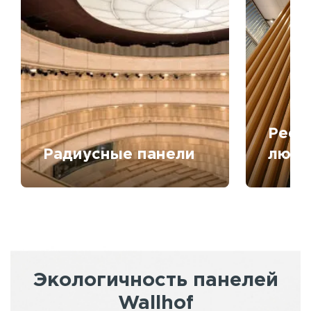
Рееч
Радиусные панели
любо
Экологичность панелей
Wallhof