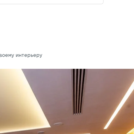
своему интерьеру
Академия танца Бориса 
 Rail
Применены потолочные 