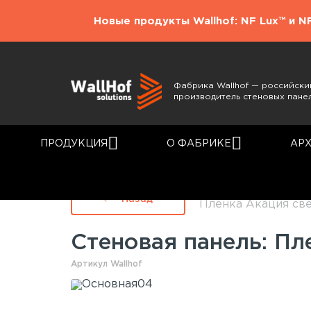
Новые продукты Wallhof: NF Lux™ и N
Фабрика Wallhof — российски
производитель стеновых пане
ПРОДУКЦИЯ
О ФАБРИКЕ
АР
Главная
Каталог
Назад
Пленка Акация све
Стеновая панель: Пл
Артикул Wallhof