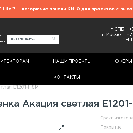
F Lite™ — негорючие панели КМ-0 для проектов с выс
г. СПБ
+
г. Москва
+7
й
ПН-П
лей
ХИТЕКТОРАМ
НАШИ ПРОЕКТЫ
СФЕРЫ
КОНТАКТЫ
Стеновые панели
ГСП
тлая E1201-H8P
енка Акация светлая E1201
Сроки изготов
Покрытие