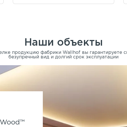
Наши объекты
елке продукцию фабрики Wallhof вы гарантируете 
безупречный вид и долгий срок эксплуатации
Spa-отель Parklane.
f Wood™
Применены панели Wallhof