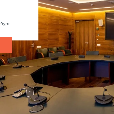
System™
860 кв.м
Генподрядчик:
Ленмонтаж
рбург
Адрес:
Крестовский остров, Рюхина, 9
Петербург