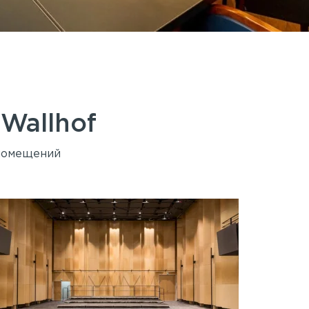
й
Wallhof
 помещений