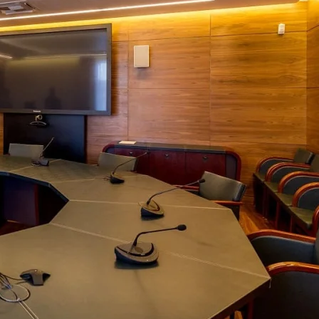
Wallhof Wood™
750 кв.м.
Адрес:
ул. Б. Пушкарская, 14, литер Б
Петербург
 А, Санкт-