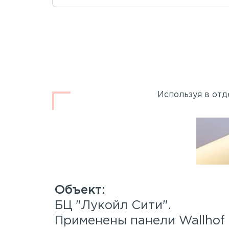
Используя в отд
.
БЦ "Лукойл Сити".
 Wood™
Применены панели Wallho