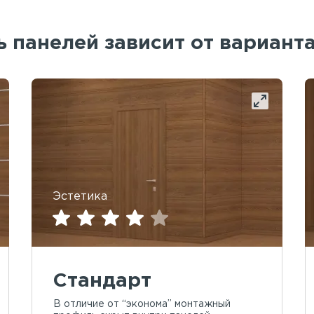
 панелей зависит от вариант
Эстетика
Стандарт
В отличие от “эконома” монтажный