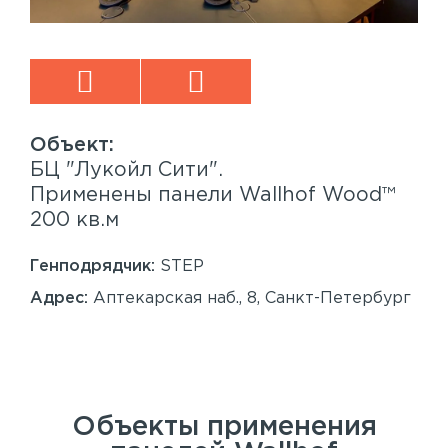
БЦ "Лукойл Сити".
Sp
™
Применены панели Wallhof Wood™
Пр
200 кв.м
Sy
86
Генподрядчик:
STEP
Ген
Адрес:
Аптекарская наб., 8, Санкт-Петербург
Ад
Сан
Объекты применения