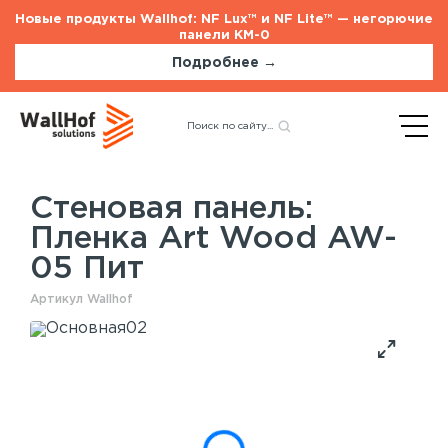
Новые продукты Wallhof: NF Lux™ и NF Lite™ — негорючие
панели КМ-0
Подробнее →
Главная
Каталог
Стеновые панели
ГСП
Назад
Пленка Art Wood AW-05
Пит
Стеновая панель:
Пленка Art Wood AW-
Стеновые панели
Услуги
05 Пит
Шпонированные панели
Монтаж акустических панелей
Акустические панели
Артикул Wallhof
Панели с полимерным покрытием
Окрашенные панели
HPL панели
Потолочные панели
Шпонированные панели