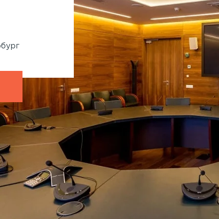
System™
860 кв.м
Генподрядчик:
Ленмонтаж
рбург
Адрес:
Крестовский остров, Рюхина, 9
Петербург