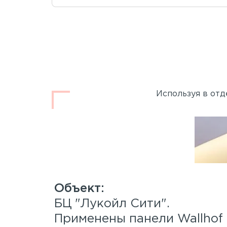
Используя в отд
.
БЦ "Лукойл Сити".
 Wood™
Применены панели Wallho