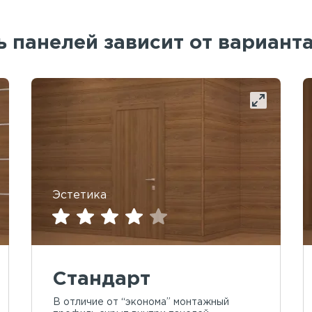
 панелей зависит от вариант
Эстетика
Стандарт
В отличие от “эконома” монтажный