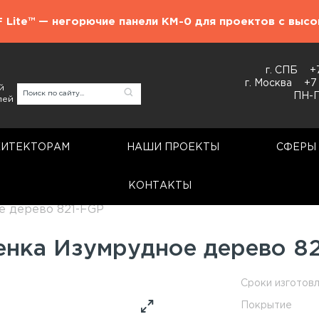
F Lite™ — негорючие панели КМ-0 для проектов с выс
г. СПБ
+
г. Москва
+7
й
ПН-П
лей
ХИТЕКТОРАМ
НАШИ ПРОЕКТЫ
СФЕРЫ
КОНТАКТЫ
Стеновые панели
ГСП
е дерево 821-FGP
енка Изумрудное дерево 8
Сроки изготов
Покрытие