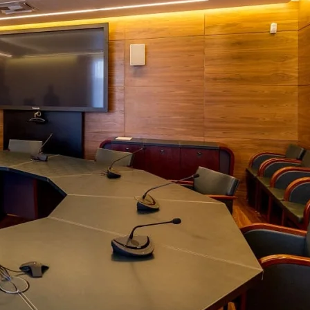
Wallhof Wood™
750 кв.м.
Адрес:
ул. Б. Пушкарская, 14, литер Б
Петербург
 А, Санкт-