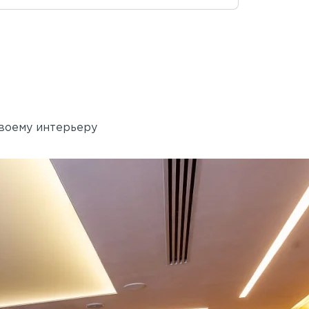
своему интерьеру
Академия танца Бориса 
 Rail
Применены потолочные 