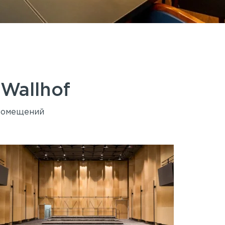
й
Wallhof
 помещений