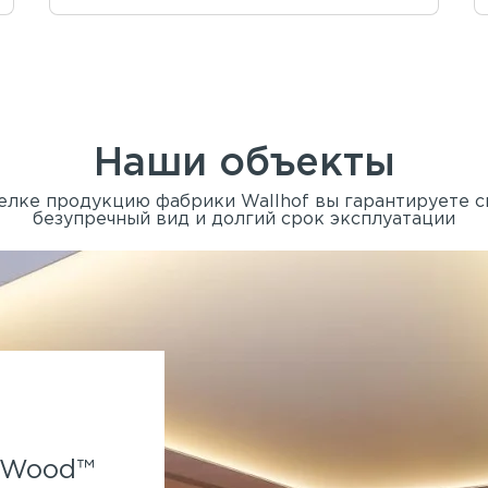
Наши объекты
елке продукцию фабрики Wallhof вы гарантируете 
безупречный вид и долгий срок эксплуатации
Spa-отель Parklane.
f Wood™
Применены панели Wallhof