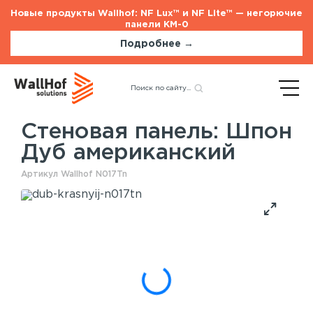
Новые продукты Wallhof: NF Lux™ и NF Lite™ — негорючие
панели КМ-0
Подробнее →
Главная
Каталог
Назад
Стеновые панели
Шпон Дуб американский
Стеновая панель: Шпон
Дуб американский
Стеновые панели
Услуги
Артикул Wallhof N017Tn
Шпонированные панели
Монтаж акустических панелей
Акустические панели
Панели с полимерным покрытием
Окрашенные панели
HPL панели
Потолочные панели
Шпонированные панели