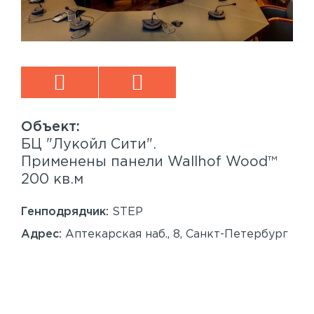
БЦ "Лукойл Сити".
Sp
™
Применены панели Wallhof Wood™
Пр
200 кв.м
Sy
86
Генподрядчик:
STEP
Ген
Адрес:
Аптекарская наб., 8, Санкт-Петербург
Ад
Сан