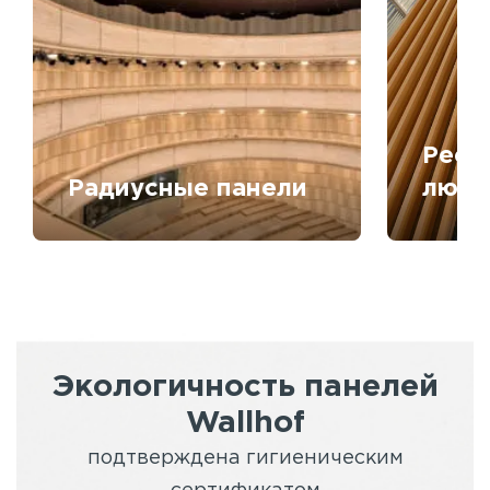
Рееч
Радиусные панели
любо
Экологичность панелей
Wallhof
подтверждена гигиеническим