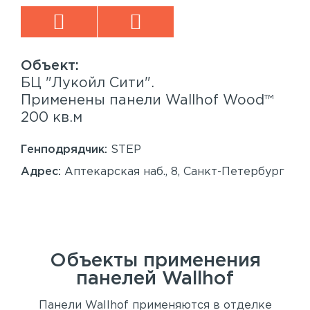
БЦ "Лукойл Сити".
Sp
™
Применены панели Wallhof Wood™
Пр
200 кв.м
Sy
86
Генподрядчик:
STEP
Ген
Адрес:
Аптекарская наб., 8, Санкт-Петербург
Ад
Сан
Объекты применения
панелей
Wallhof
Панели Wallhof применяются в отделке