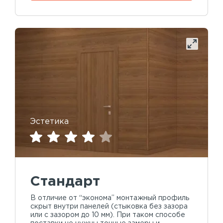
Эстетика
Стандарт
В отличие от “эконома” монтажный профиль
скрыт внутри панелей (стыковка без зазора
или с зазором до 10 мм). При таком способе