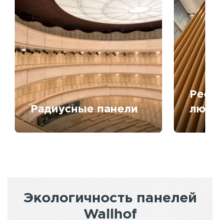
Рееч
Радиусные панели
любо
Экологичность панелей
Wallhof