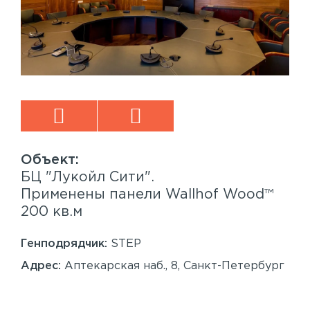
БЦ "Лукойл Сити".
Sp
™
Применены панели Wallhof Wood™
Пр
200 кв.м
Sy
86
Генподрядчик:
STEP
Ген
Адрес:
Аптекарская наб., 8, Санкт-Петербург
Ад
Сан