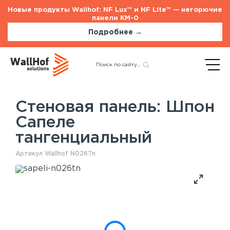
Новые продукты Wallhof: NF Lux™ и NF Lite™ — негорючие
панели КМ-0
Подробнее →
Главная
Каталог
Стеновые панели
Назад
Шпон Сапеле
тангенциальный
Стеновая панель: Шпон
Сапеле
Стеновые панели
Услуги
тангенциальный
Шпонированные панели
Монтаж акустических панелей
Акустические панели
Артикул Wallhof N026Tn
Панели с полимерным покрытием
Окрашенные панели
HPL панели
Потолочные панели
Шпонированные панели