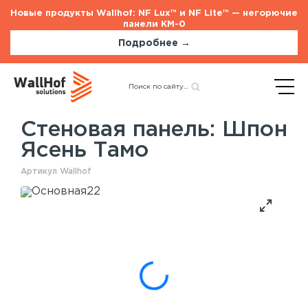
Новые продукты Wallhof: NF Lux™ и NF Lite™ — негорючие
панели КМ-0
Подробнее →
Главная
Каталог
Назад
Стеновые панели
ГСП
Шпон Ясень Тамо
Стеновая панель: Шпон
Ясень Тамо
Стеновые панели
Услуги
Артикул Wallhof
Шпонированные панели
Монтаж акустических панелей
Акустические панели
Панели с полимерным покрытием
Окрашенные панели
HPL панели
Потолочные панели
Шпонированные панели