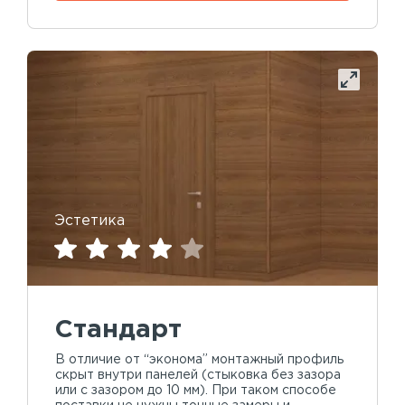
Эстетика
Стандарт
В отличие от “эконома” монтажный профиль
скрыт внутри панелей (стыковка без зазора
или с зазором до 10 мм). При таком способе