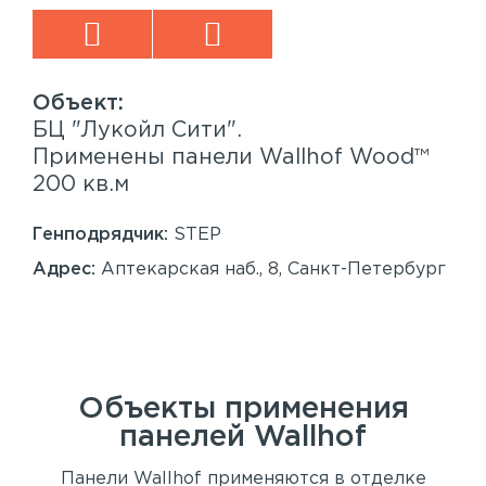
БЦ "Лукойл Сити".
Sp
™
Применены панели Wallhof Wood™
Пр
200 кв.м
Sy
86
Генподрядчик:
STEP
Ген
Адрес:
Аптекарская наб., 8, Санкт-Петербург
Ад
Сан
Объекты применения
панелей
Wallhof
Панели Wallhof применяются в отделке