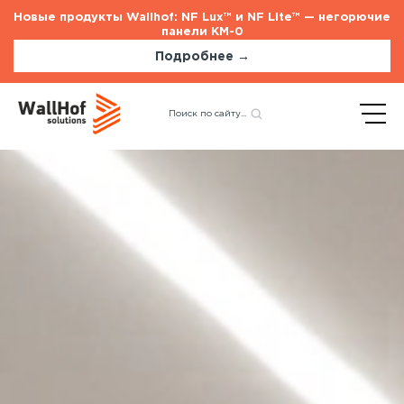
Новые продукты Wallhof: NF Lux™ и NF Lite™ — негорючие
панели КМ-0
Подробнее →
Стеновые панели
Услуги
Шпонированные панели
Монтаж акустических панелей
Акустические панели
Панели с полимерным покрытием
Окрашенные панели
HPL панели
Потолочные панели
Шпонированные панели