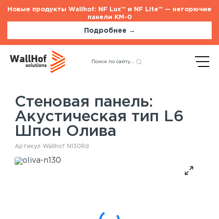
Новые продукты Wallhof: NF Lux™ и NF Lite™ — негорючие
панели КМ-0
Подробнее →
Главная
Каталог
Акустические панели
Назад
Акустическая тип L6 Шпон
Олива
Стеновая панель:
Акустическая тип L6
Стеновые панели
Услуги
Шпон Олива
Шпонированные панели
Монтаж акустических панелей
Акустические панели
Артикул Wallhof N130Rd
Панели с полимерным покрытием
Окрашенные панели
HPL панели
Потолочные панели
Шпонированные панели