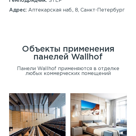
Генподрядчик:
STEP
Ген
Адрес:
Аптекарская наб., 8, Санкт-Петербург
Ад
Сан
Объекты применения
панелей
Wallhof
Панели Wallhof применяются в отделке
любых коммерческих помещений