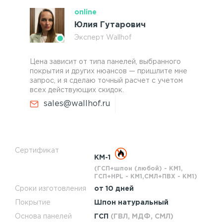
online
Юлия Гутарович
Эксперт Wallhof
Цена зависит от типа панелей, выбранного
покрытия и других нюансов — пришлите мне
запрос, и я сделаю точный расчет с учетом
всех действующих скидок.
sales@wallhof.ru
Сертификат
КМ-1
(ГСП+шпон (любой) - КМ1,
ГСП+HPL - КМ1,СМЛ+ПВХ - КМ1)
Сроки изготовления
от 10 дней
Покрытие
Шпон натуральный
Основа панелей
ГСП
(ГВЛ, МДФ, СМЛ)