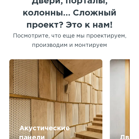
Двери, порталы,
колонны... Сложный
проект? Это к нам!
Посмотрите, что еще мы проектируем,
производим и монтируем
Акустические
панели
Двер