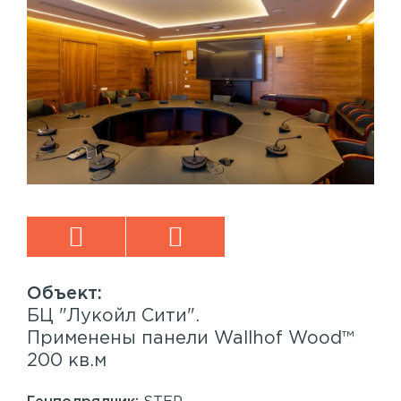
БЦ "Лукойл Сити".
Sp
™
Применены панели Wallhof Wood™
Пр
200 кв.м
Sy
86