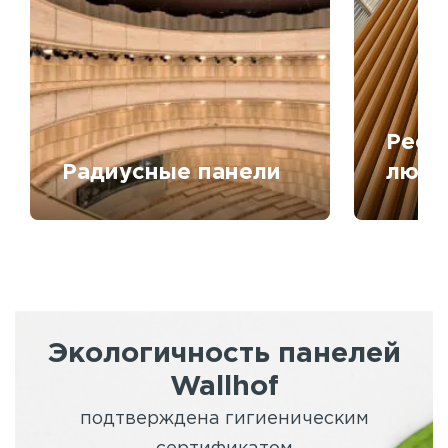
Рееч
Радиусные панели
любо
Экологичность панелей
Wallhof
подтверждена гигиеническим