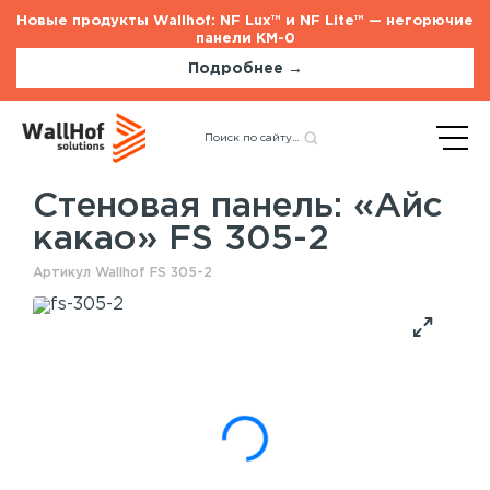
Новые продукты Wallhof: NF Lux™ и NF Lite™ — негорючие
панели КМ-0
Подробнее →
Главная
Каталог
Назад
Стеновые панели
«Айс какао» FS 305-2
Стеновая панель: «Айс
какао» FS 305-2
Стеновые панели
Услуги
Артикул Wallhof FS 305-2
Шпонированные панели
Монтаж акустических панелей
Акустические панели
Панели с полимерным покрытием
Окрашенные панели
HPL панели
Потолочные панели
Шпонированные панели