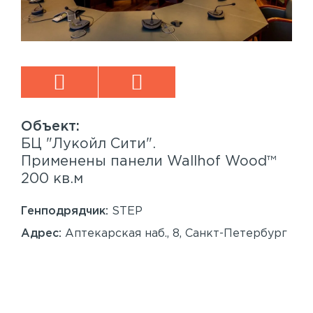
БЦ "Лукойл Сити".
Sp
™
Применены панели Wallhof Wood™
Пр
200 кв.м
Sy
86
Генподрядчик:
STEP
Ген
Адрес:
Аптекарская наб., 8, Санкт-Петербург
Ад
Сан