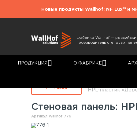
Новые продукты Wallhof: NF Lux™ и N
Фабрика Wallhof — российски
производитель стеновых пане
ПРОДУКЦИЯ
О ФАБРИКЕ
АР
Главная
Каталог
Назад
HPL-пластик «Дер
Стеновая панель: HP
Артикул Wallhof 776