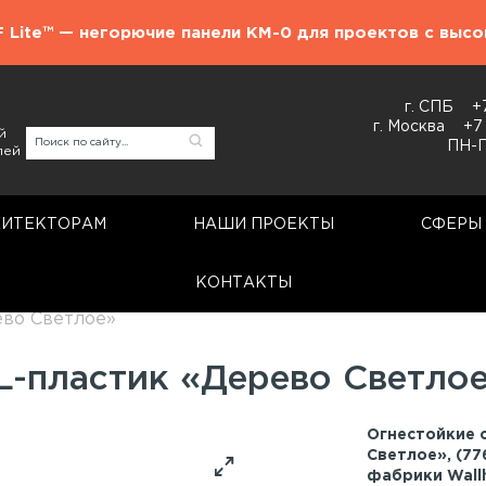
F Lite™ — негорючие панели КМ-0 для проектов с выс
г. СПБ
+
г. Москва
+7
й
ПН-П
лей
ХИТЕКТОРАМ
НАШИ ПРОЕКТЫ
СФЕРЫ
КОНТАКТЫ
Стеновые панели
ево Светлое»
L-пластик «Дерево Светло
Огнестойкие 
Светлое», (77
фабрики Wall