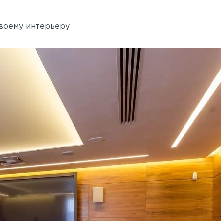
своему интерьеру
Академия танца Бориса 
 Rail
Применены потолочные 
Wallhof Wood™
750 кв.м.
Адрес:
ул. Б. Пушкарская, 14, литер Б
Петербург
 А, Санкт-