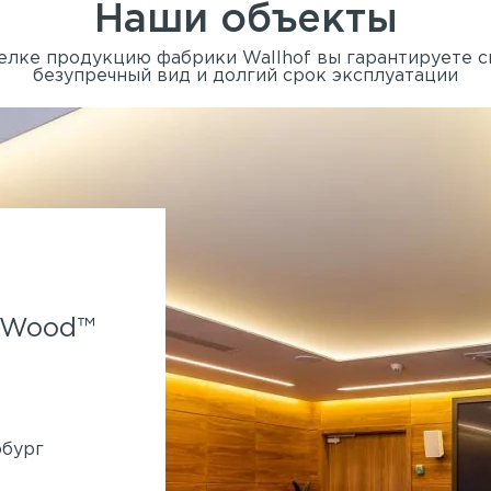
Наши объекты
елке продукцию фабрики Wallhof вы гарантируете 
безупречный вид и долгий срок эксплуатации
Spa-отель Parklane.
f Wood™
Применены панели Wallhof
System™
860 кв.м
Генподрядчик:
Ленмонтаж
рбург
Адрес:
Крестовский остров, Рюхина, 9