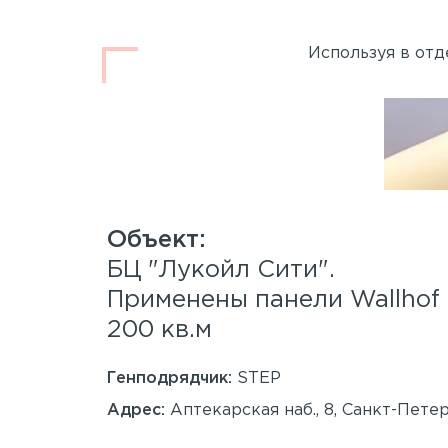
Используя в отд
.
БЦ "Лукойл Сити".
 Wood™
Применены панели Wallho
200 кв.м
Генподрядчик:
STEP
анкт-
Адрес:
Аптекарская наб., 8, Санкт-Пете