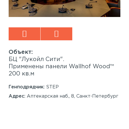
БЦ "Лукойл Сити".
Sp
™
Применены панели Wallhof Wood™
Пр
200 кв.м
Sy
86
Генподрядчик:
STEP
Ген
Адрес:
Аптекарская наб., 8, Санкт-Петербург
Ад
Сан