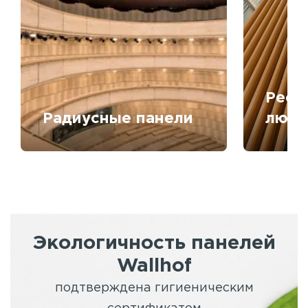
Рееч
Радиусные панели
любо
Экологичность панелей
Wallhof
подтверждена гигиеническим