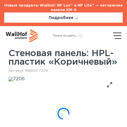
Новые продукты Wallhof: NF Lux™ и NF Lite™ — негорючие
панели КМ-0
Подробнее →
Главная
Каталог
Назад
Стеновые панели
HPL-пластик «Коричневый»
Стеновая панель: HPL-
пластик «Коричневый»
Стеновые панели
Услуги
Артикул Wallhof 7206
Шпонированные панели
Монтаж акустических панелей
Акустические панели
Панели с полимерным покрытием
Окрашенные панели
HPL панели
Потолочные панели
Шпонированные панели