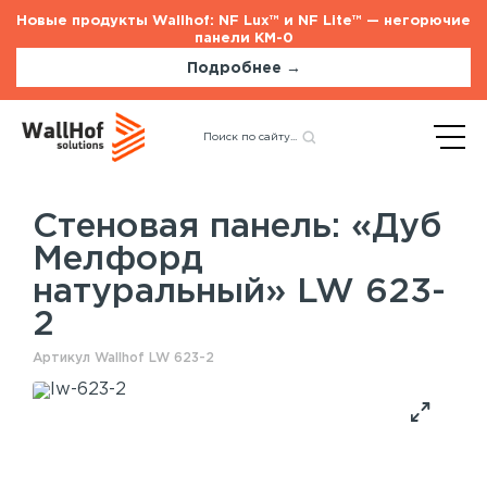
Новые продукты Wallhof: NF Lux™ и NF Lite™ — негорючие
панели КМ-0
Подробнее →
Главная
Каталог
Стеновые панели
Назад
«Дуб Мелфорд
натуральный» LW 623-2
Стеновая панель: «Дуб
Мелфорд
Стеновые панели
Услуги
натуральный» LW 623-
Шпонированные панели
Монтаж акустических панелей
2
Акустические панели
Панели с полимерным покрытием
Артикул Wallhof LW 623-2
Окрашенные панели
HPL панели
Потолочные панели
Шпонированные панели