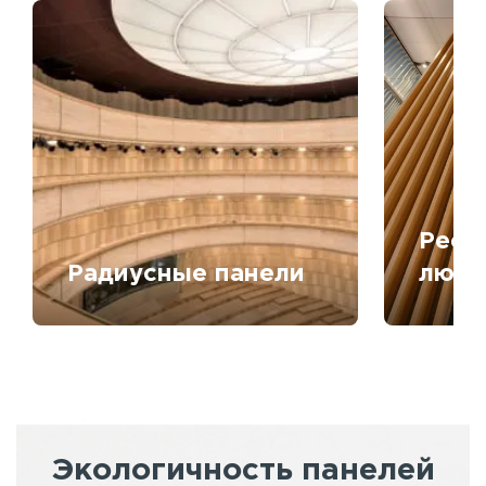
Рееч
Радиусные панели
любо
Экологичность панелей