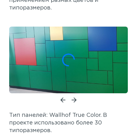
применением разных цветов и
Акустические панели
типоразмеров.
Реечный потолок
Индивидуальные решения
Каталог
Тип панелей: Wallhof True Color. В
проекте использовано более 30
типоразмеров.