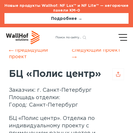
Новые продукты Wallhof: NF Lux™ и NF Lite™ — негорючие
панели КМ-0
Подробнее →
Главная
/
Наши проекты
/
Назад
БЦ «Полис центр»
предыдущий
следующий проект
проект
Стеновые панели
Услуги
БЦ «Полис центр»
Шпонированные панели
Монтаж акустических панелей
Акустические панели
Заказчик: г. Санкт-Петербург
Панели с полимерным покрытием
Площадь отделки:
Окрашенные панели
Город: Санкт-Петербург
HPL панели
БЦ «Полис центр». Отделка по
Потолочные панели
индивидуальному проекту с
Шпонированные панели