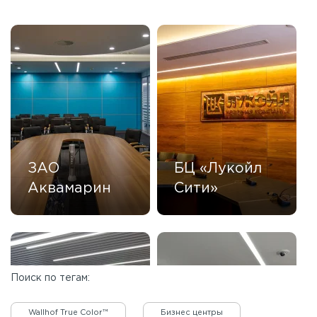
ЗАО
БЦ «Лукойл
Аквамарин
Сити»
Поиск по тегам:
Wallhof True Color™
Бизнес центры