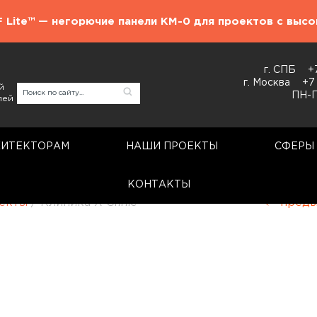
F Lite™ — негорючие панели КМ-0 для проектов с выс
г. СПБ
+
г. Москва
+7
й
ПН-П
лей
ХИТЕКТОРАМ
НАШИ ПРОЕКТЫ
СФЕРЫ
КОНТАКТЫ
екты
/
Клиника X-Clinic
преды