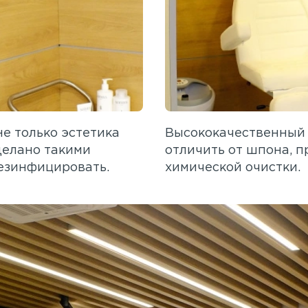
е только эстетика
Высококачественный 
делано такими
отличить от шпона, п
езинфицировать.
химической очистки.